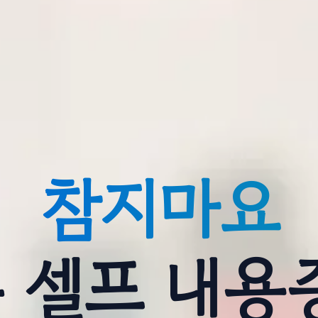
참지마요
분 셀프 내용