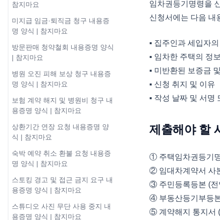
임차권등기명령을 신
참지마요
신청서에는 다음 내
미지급 임금·퇴직금 청구 내용증
명 양식 | 참지마요
▪︎ 집주인과 세입자의
방문판매 청약철회 내용증명 양식
▪︎ 임차한 주택의 정
| 참지마요
▪︎ 미반환된 보증금 
병원 오진 피해 보상 청구 내용증
명 양식 | 참지마요
▪︎ 신청 취지 및 이유
▪︎ 작성 날짜 및 서명
보험 계약 해지 및 병원비 청구 내
용증명 양식 | 참지마요
상환기간 연장 요청 내용증명 양
제출해야 할 
식 | 참지마요
숙박 예약 취소 환불 요청 내용증
① 주택임차권등기명
명 양식 | 참지마요
② 임대차계약서 사본
스토킹 경고 및 접근 금지 요구 내
③ 주민등록등본 (전
용증명 양식 | 참지마요
④ 부동산등기부등
스튜디오 사진 무단 사용 중지 내
⑤ 계약해지 통지서 (
용증명 양식 | 참지마요