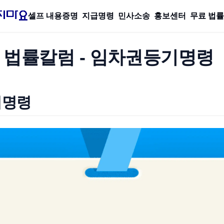
셀프 내용증명
지급명령
민사소송
홍보센터
무료 법
 법률칼럼 - 임차권등기명령
기명령