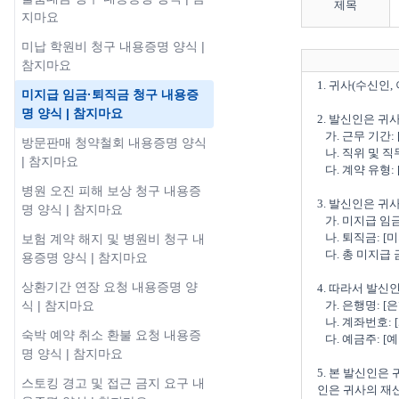
제목
지마요
미납 학원비 청구 내용증명 양식 |
참지마요
1. 귀사(수신인,
미지급 임금·퇴직금 청구 내용증
명 양식 | 참지마요
2. 발신인은 귀
   가. 근무 기간: [YYYY년 MM월 DD일]부터 [YYYY년 MM월 DD일]까지

방문판매 청약철회 내용증명 양식
   나. 직위 및 직무: [직위 및 직무]

| 참지마요
   다. 계약 유형: [정규직, 계약직, 아르바이트 등]

병원 오진 피해 보상 청구 내용증
3. 발신인은 귀
명 양식 | 참지마요
   가. 미지급 임금: [미지급 임금액 원] (기간: [미지급된 기간 - 예: YYYY년 MM월부터 YYYY년 MM월까지])

   나. 퇴직금: [미지급 퇴직금액 원] (퇴직일: [퇴직일 - 예: YYYY년 MM월 DD일])

보험 계약 해지 및 병원비 청구 내
   다. 총 미지급 금액은 [총 미지급 금액 원]입니다.

용증명 양식 | 참지마요
상환기간 연장 요청 내용증명 양
4. 따라서 발신
   가. 은행명: [은행명]

식 | 참지마요
   나. 계좌번호: [계좌번호]

숙박 예약 취소 환불 요청 내용증
   다. 예금주: [예금주 이름]

명 양식 | 참지마요
5. 본 발신인은
스토킹 경고 및 접근 금지 요구 내
인은 귀사의 재산