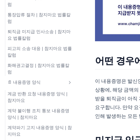
럼
통장압류 절차 | 참지마요 법률칼
럼
퇴직금 미지급 민사소송 | 참지마
요 법률칼럼
피고의 소송 대응 | 참지마요 법률
칼럼
어떤 경우
화해권고결정 | 참지마요 법률칼
럼
이 내용증명은 발신
📄 내용증명 양식
상황에, 해당 금액의
계금 반환 요청 내용증명 양식 |
받을 퇴직금이 아직 
참지마요
요구합니다. 만약 요
계약 불이행 조치 통보 내용증명
인해 발생하는 모든 
양식 | 참지마요
계약파기 고지 내용증명 양식 | 참
지마요