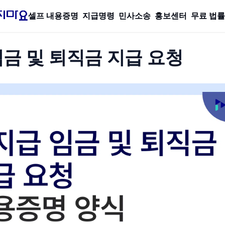
셀프 내용증명
지급명령
민사소송
홍보센터
무료 법
금 및 퇴직금 지급 요청