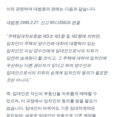
이와 관련하여 대법원의 판례는 다음과 같습니다.
대법원 1996.2.27. 선고 95다35616 판결
"주택임대차보호법 제3조 제1항 및 제2항에 의하면,
임차인이 주택의 양수인에 대하여 대항력이 있는
임차인인 이상 양수인에게 임대인으로서의 지위가
당연히 승계된다 할 것이고, 그 주택에 대하여 임차인에
우선하는 다른 권리자가 있다고 하여 양수인의
임대인으로서의 지위의 승계에 임차인의 동의가 필요한
것은 아니다."
즉, 임대인은 자신의 부동산을 자유롭게 매매할 수
있으며, 이 과정에서 임차인의 동의를 받을 필요가
없습니다. 임대인이 바뀌어도 기존 임대차계약은
유지되며, 새로운 임대인이 자동으로 기존 계약을