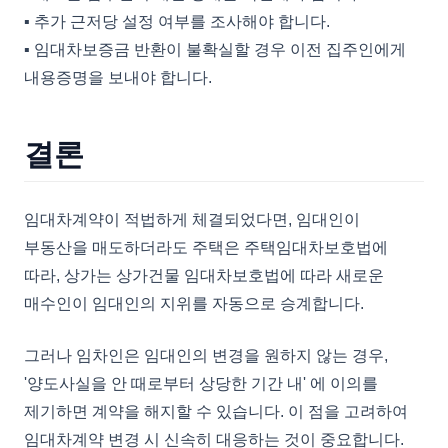
▪︎ 추가 근저당 설정 여부를 조사해야 합니다.
▪︎ 임대차보증금 반환이 불확실할 경우 이전 집주인에게
내용증명을 보내야 합니다.
결론
임대차계약이 적법하게 체결되었다면, 임대인이
부동산을 매도하더라도 주택은 주택임대차보호법에
따라, 상가는 상가건물 임대차보호법에 따라 새로운
매수인이 임대인의 지위를 자동으로 승계합니다.
그러나 임차인은 임대인의 변경을 원하지 않는 경우,
'양도사실을 안 때로부터 상당한 기간 내' 에 이의를
제기하면 계약을 해지할 수 있습니다. 이 점을 고려하여
임대차계약 변경 시 신속히 대응하는 것이 중요합니다.