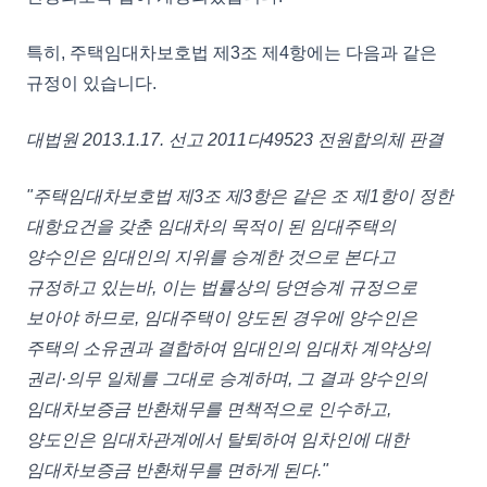
특히, 주택임대차보호법 제3조 제4항에는 다음과 같은
규정이 있습니다.
대법원 2013.1.17. 선고 2011다49523 전원합의체 판결
"주택임대차보호법 제3조 제3항은 같은 조 제1항이 정한
대항요건을 갖춘 임대차의 목적이 된 임대주택의
양수인은 임대인의 지위를 승계한 것으로 본다고
규정하고 있는바, 이는 법률상의 당연승계 규정으로
보아야 하므로, 임대주택이 양도된 경우에 양수인은
주택의 소유권과 결합하여 임대인의 임대차 계약상의
권리·의무 일체를 그대로 승계하며, 그 결과 양수인의
임대차보증금 반환채무를 면책적으로 인수하고,
양도인은 임대차관계에서 탈퇴하여 임차인에 대한
임대차보증금 반환채무를 면하게 된다."