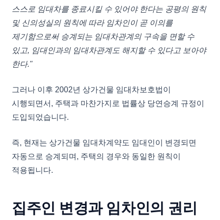
스스로 임대차를 종료시킬 수 있어야 한다는 공평의 원칙
및 신의성실의 원칙에 따라 임차인이 곧 이의를
제기함으로써 승계되는 임대차관계의 구속을 면할 수
있고, 임대인과의 임대차관계도 해지할 수 있다고 보아야
한다."
그러나 이후 2002년 상가건물 임대차보호법이
시행되면서, 주택과 마찬가지로 법률상 당연승계 규정이
도입되었습니다.
즉, 현재는 상가건물 임대차계약도 임대인이 변경되면
자동으로 승계되며, 주택의 경우와 동일한 원칙이
적용됩니다.
집주인 변경과 임차인의 권리