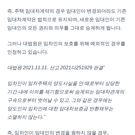
즉, 주택 임대차계약의 경우 임대인이 변경되더라도 기존
임대차계약은 법적으로 유지되며, 새로운 임대인이 기존
임대인의 모든 권리와 의무를 그대로 승계하게 됩니다.
그러나 대법원은 임차인의 보호를 위해 예외적인 경우를
인정하고 있습니다.
대법원 2021.11.11. 선고 2021다251929 판결"
임차인이 임차주택의 양도사실을 안 때로부터 상당한
기간 내에 이의를 제기함으로써 승계되는 임대차관계의
구속으로부터 벗어날 수 있고, 그와 같은 경우에는
양도인의 임차인에 대한 임대차보증금 반환채무는
소멸하지 않는다."
즉, 임차인이 임대인의 변경을 원하지 않을 경우,