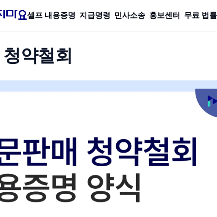
셀프 내용증명
지급명령
민사소송
홍보센터
무료 법
 청약철회