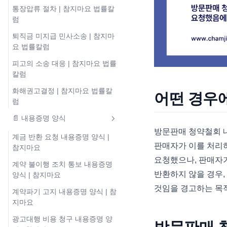
통장압류 절차 | 참지마요 법률칼
럼
퇴직금 미지급 민사소송 | 참지마
요 법률칼럼
피고의 소송 대응 | 참지마요 법률
칼럼
화해권고결정 | 참지마요 법률칼
어떤 경우
럼
📄 내용증명 양식
방문판매 청약철회 
계금 반환 요청 내용증명 양식 |
판매자가 이를 처리하
참지마요
요청했으나, 판매자가
계약 불이행 조치 통보 내용증명
반환하지 않을 경우,
양식 | 참지마요
것임을 경고하는 목
계약파기 고지 내용증명 양식 | 참
지마요
광고대행 비용 청구 내용증명 양