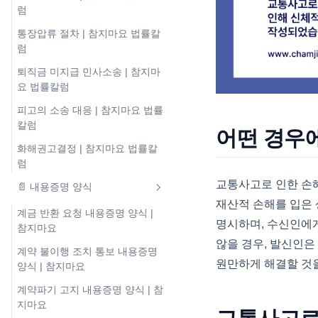
럼
통장압류 절차 | 참지마요 법률칼
럼
퇴직금 미지급 민사소송 | 참지마
요 법률칼럼
피고의 소송 대응 | 참지마요 법률
칼럼
어떤 경우
화해권고결정 | 참지마요 법률칼
럼
교통사고로 인한 손해
📄 내용증명 양식
재산적 손해를 입은
계금 반환 요청 내용증명 양식 |
명시하며, 수신인에
참지마요
않을 경우, 발신인은
계약 불이행 조치 통보 내용증명
원만하게 해결할 것
양식 | 참지마요
계약파기 고지 내용증명 양식 | 참
지마요