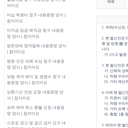
제목
지마요
미납 학원비 청구 내용증명 양식 |
참지마요
1. 귀하(수신인,
미지급 임금·퇴직금 청구 내용증
명 양식 | 참지마요
2. 본 발신인은
류 및 번호]를 
방문판매 청약철회 내용증명 양식
니다.

| 참지마요
   가. [사고 발생 상황에 대한 상세한 설명, 양측의 과실 여부, 경찰 보고서 내용 등]

병원 오진 피해 보상 청구 내용증
3. 본 발신인은
명 양식 | 참지마요
   가. 신체적 상해: [상해의 구체적인 내용]

   나. 차량 수리비: [금액 및 수리 내역]  

보험 계약 해지 및 병원비 청구 내
   다. 기타 재산적 손해: [기타 손해 사항 기재]

용증명 양식 | 참지마요
상환기간 연장 요청 내용증명 양
4. 이에 본 발
   가. 치료비: [금액] 원

식 | 참지마요
   나. 차량 수리비: [금액] 원

숙박 예약 취소 환불 요청 내용증
   다. 기타 손해: [금액] 원

명 양식 | 참지마요
   라. 총합: [총 청구 금액] 원

스토킹 경고 및 접근 금지 요구 내
5. 따라서 본 