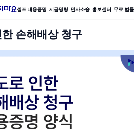
셀프 내용증명
지급명령
민사소송
홍보센터
무료 법
인한 손해배상 청구