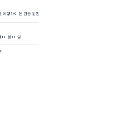
를 이행하여 본 건을 원만하게 
 OO월 OO일
요