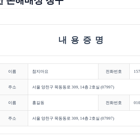
한 손해배상 청구
내용증명
이름
참지마요
전화번호
157
주소
서울 양천구 목동동로 309, 14층 2호실 (07997)
이름
홍길동
전화번호
010
주소
서울 양천구 목동동로 309, 14층 2호실 (07997)