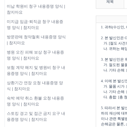
제목
미납 학원비 청구 내용증명 양식 |
참지마요
미지급 임금·퇴직금 청구 내용증
1. 귀하(수신인,
명 양식 | 참지마요
방문판매 청약철회 내용증명 양식
2. 본 발신인은
| 참지마요
   가. [절도 사건의 구체적인 설명 - 발생 날짜, 시간, 장소, 절도된 물품, 목격자 등이 있다면 포함] 

   나. 귀하는 해당 물품을 불법으로 취득하여 사용 또는 처분한 사실이 확인되었습니다.

병원 오진 피해 보상 청구 내용증
명 양식 | 참지마요
3. 본 발신인은
   가. 절도된 물품: [물품의 구체적인 설명, 물품의 시가]

보험 계약 해지 및 병원비 청구 내
   나. 기타 손해: [추가적인 피해나 비용이 발생한 경우 구체적으로 기재]

용증명 양식 | 참지마요
4. 이에 본 발
상환기간 연장 요청 내용증명 양
   가. 물품 시가: [금액] 원

식 | 참지마요
   나. 기타 손해: [금액] 원

   다. 총합: [총 청구 금액] 원

숙박 예약 취소 환불 요청 내용증
명 양식 | 참지마요
5. 따라서 본 
하의 재산에 대하
스토킹 경고 및 접근 금지 요구 내
이나 관련 특별법
용증명 양식 | 참지마요
손해금은 물론,