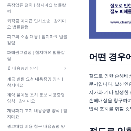
통장압류 절차 | 참지마요 법률칼
럼
퇴직금 미지급 민사소송 | 참지마
요 법률칼럼
피고의 소송 대응 | 참지마요 법률
칼럼
화해권고결정 | 참지마요 법률칼
어떤 경우
럼
📄 내용증명 양식
절도로 인한 손해배
계금 반환 요청 내용증명 양식 |
문서입니다. 발신인은
참지마요
시가와 기타 발생한
계약 불이행 조치 통보 내용증명
손해배상을 청구하며,
양식 | 참지마요
법적 조치를 취할 것
계약파기 고지 내용증명 양식 | 참
지마요
광고대행 비용 청구 내용증명 양